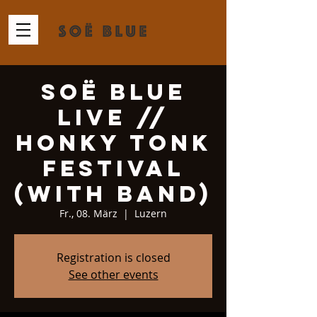
Soë Blue
Live //
Honky Tonk
Festival
(with band)
Fr., 08. März
  |  
Luzern
Registration is closed
See other events