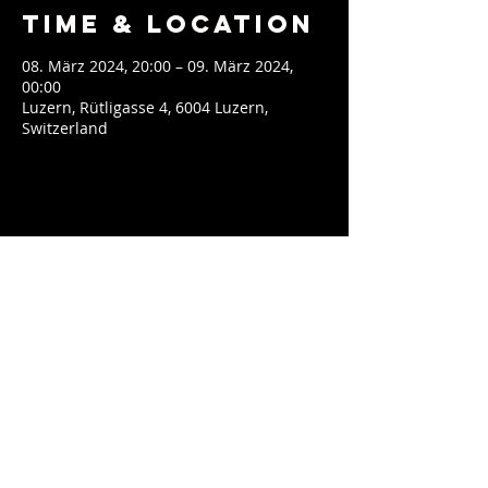
Time & Location
08. März 2024, 20:00 – 09. März 2024,
00:00
Luzern, Rütligasse 4, 6004 Luzern,
Switzerland
Share This
Event
contact@soeblue.com
Impressum & Datenschutz