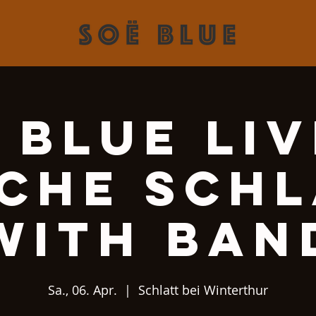
 Blue Liv
rche Schl
with ban
Sa., 06. Apr.
  |  
Schlatt bei Winterthur