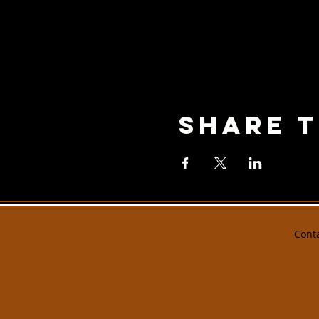
Share T
Cont