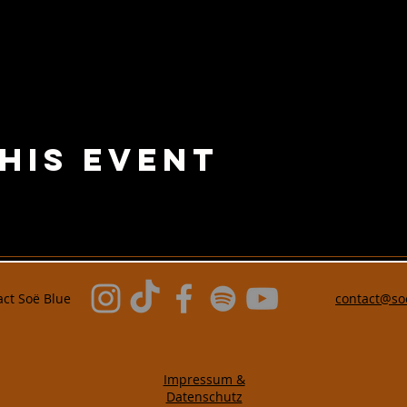
his Event
act
Soë Blue
contact@so
Impressum &
Datenschutz