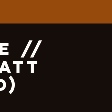
e //
att
d)