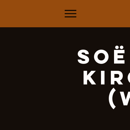
Soë
Ki
(